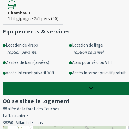
Départ :
avant 10h
Chambre 3
1 lit gigogne 2x1 pers (90)
Equipements & services
Location de draps
Location de linge
(
option payante
)
(
option payante
)
2 salles de bain (privées)
Abris pour vélo ou VTT
Accès Internet privatif Wifi
Accès Internet privatif gratuit
Voir les
46
équipements
Où se situe le logement
88 allée de la forêt des Touches
La Tancanière
38250 - Villard-de-Lans